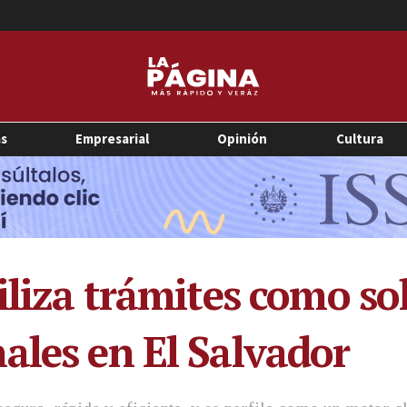
as
Empresarial
Opinión
Cultura
iliza trámites como so
ales en El Salvador