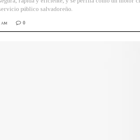
gura, rápida y eficiente, y se perfila como un motor c
ervicio público salvadoreño.
0
6 AM