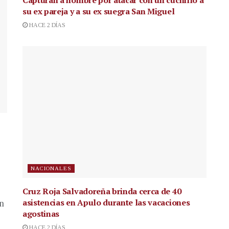
Capturan a hombre por atacar con un cuchillo a
su ex pareja y a su ex suegra San Miguel
HACE 2 DÍAS
NACIONALES
Cruz Roja Salvadoreña brinda cerca de 40
asistencias en Apulo durante las vacaciones
en
agostinas
HACE 2 DÍAS