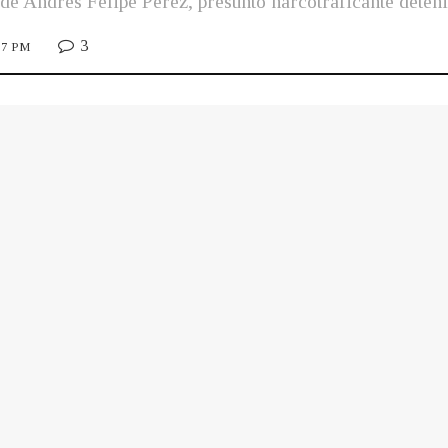
e Andrés Felipe Pérez, presunto narcotraficante deteni
3
:17 PM