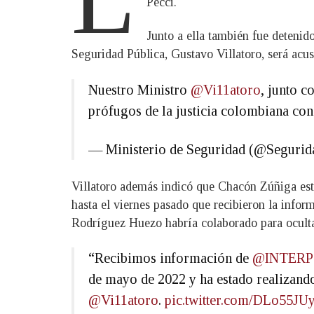
Pecci.
Junto a ella también fue detenid
Seguridad Pública, Gustavo Villatoro, será acus
Nuestro Ministro
@Vi11atoro
, junto c
prófugos de la justicia colombiana con
— Ministerio de Seguridad (@Seguri
Villatoro además indicó que Chacón Zúñiga está
hasta el viernes pasado que recibieron la inform
Rodríguez Huezo habría colaborado para ocultar
“Recibimos información de
@INTER
de mayo de 2022 y ha estado realizando
@Vi11atoro
.
pic.twitter.com/DLo55JU