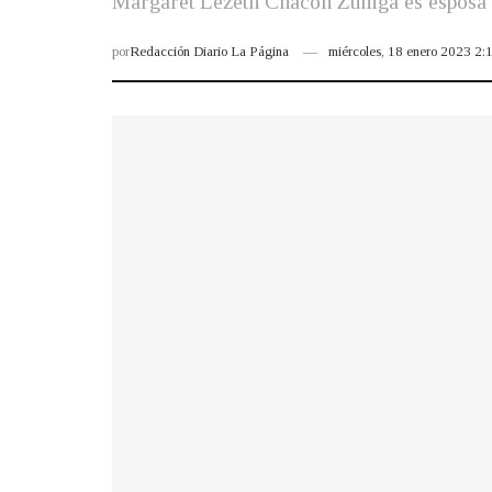
Margaret Lezeth Chacón Zúñiga es esposa d
por
Redacción Diario La Página
miércoles, 18 enero 2023 2