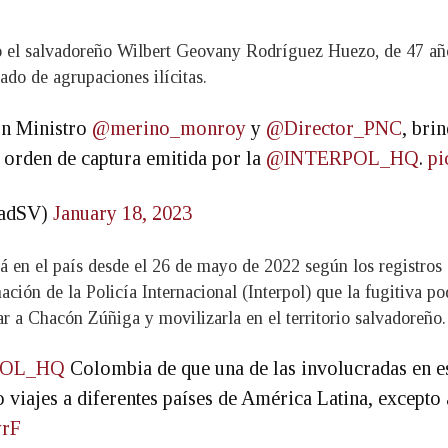
o el salvadoreño Wilbert Geovany Rodríguez Huezo, de 47 años
ado de agrupaciones ilícitas.
on Ministro
@merino_monroy
y
@Director_PNC
, bri
 orden de captura emitida por la
@INTERPOL_HQ
.
pi
dadSV)
January 18, 2023
 en el país desde el 26 de mayo de 2022 según los registros 
ación de la Policía Internacional (Interpol) que la fugitiva po
 a Chacón Zúñiga y movilizarla en el territorio salvadoreño.
POL_HQ
Colombia de que una de las involucradas en est
 viajes a diferentes países de América Latina, excepto
yrF