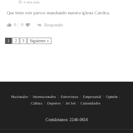
8 años atrás
Que triste este paroco manchando nuestra iglesia Catolica.
0
0
Responder
1
2
3
Siguiente »
Nacionales
Internacionales
Entrevistas
Empresarial
Opinión
Cultura
Deportes
Jet Set
Curiosidades
Contáctanos: 2246-0616