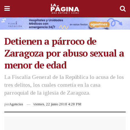
Detienen a párroco de
Zaragoza por abuso sexual a
menor de edad
La Fiscalía General de la República lo acusa de los
tres delitos, los cuales cometía en la casa
parroquial de la iglesia de Zaragoza.
por
Agencias
viernes, 22 junio 2018 4:28 PM