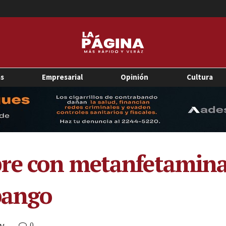
as
Empresarial
Opinión
Cultura
re con metanfetamina 
pango
0
PM