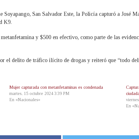
o de Soyapango, San Salvador Este, la Policía capturó a José M
d K9.
ó metanfetamina y $500 en efectivo, como parte de las evidenc
 el delito de tráfico ilícito de drogas y reiteró que “todo de
Mujer capturada con metanfetaminas es condenada
Captur
martes, 15 octubre 2024 3:39 PM
ciudad
En «Nacionales»
vierne
En «Na