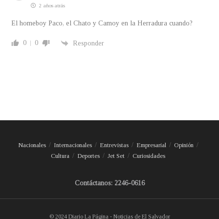
2 años atrás
El homeboy Paco, el Chato y Camoy en la Herradura cuando?
0
0
Responder
Nacionales
Internacionales
Entrevistas
Empresarial
Opinión
Cultura
Deportes
Jet Set
Curiosidades
Contáctanos: 2246-0616
© 2024 Diario La Página - Noticias de El Salvador