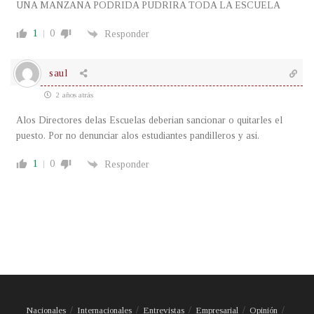
UNA MANZANA PODRIDA PUDRIRA TODA LA ESCUELA
1
0
Responder
saul
2 años atrás
Alos Directores delas Escuelas deberian sancionar o quitarles el
puesto. Por no denunciar alos estudiantes pandilleros y asi.
1
0
Responder
Nacionales
Internacionales
Entrevistas
Empresarial
Opinión