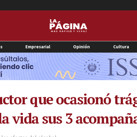
as
Empresarial
Opinión
Cultura
ctor que ocasionó trág
 la vida sus 3 acompañ