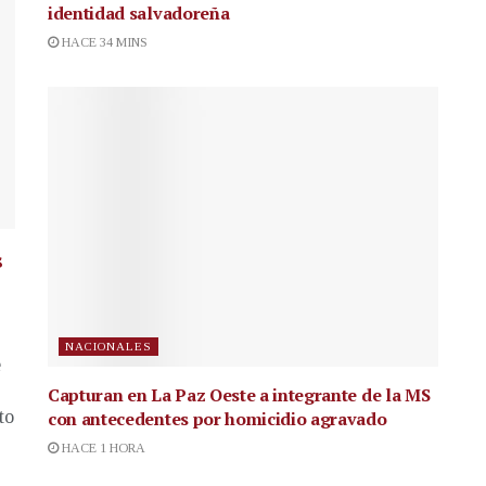
identidad salvadoreña
HACE 34 MINS
s
NACIONALES
e
Capturan en La Paz Oeste a integrante de la MS
to
con antecedentes por homicidio agravado
HACE 1 HORA