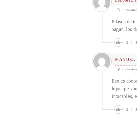
Estipidez
1 año atrás
Pdasos de to
pagan, los d
0
0
MANUEL
1 año atrás
Eso es abera
hijos qie va
intocables, 
0
0