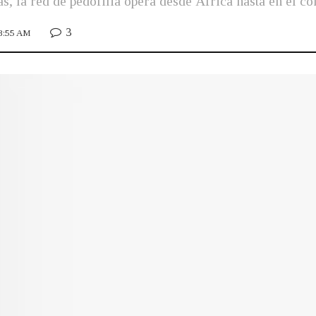
s, la red de pedofilia opera desde África hasta en el c
3
 8:55 AM