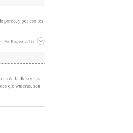
do porno, y por eso les
Ver Respuestas
(1)
rosa de la dkña y sus
ades qie wuieras, son