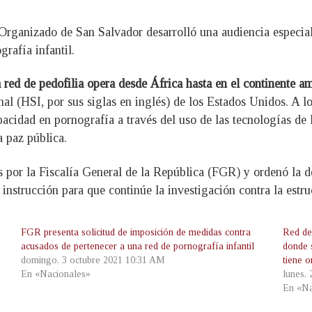
 Organizado de San Salvador desarrolló una audiencia especia
rafía infantil.
 red de pedofilia opera desde África hasta en el continente a
l (HSI, por sus siglas en inglés) de los Estados Unidos. A lo
pacidad en pornografía a través del uso de las tecnologías d
a paz pública.
s por la Fiscalía General de la República (FGR) y ordenó la d
instrucción para que continúe la investigación contra la estru
FGR presenta solicitud de imposición de medidas contra
Red ded
acusados de pertenecer a una red de pornografía infantil
donde 
domingo, 3 octubre 2021 10:31 AM
tiene o
En «Nacionales»
lunes,
En «Na