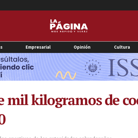
as
Empresarial
Opinión
Cultura
 mil kilogramos de co
0