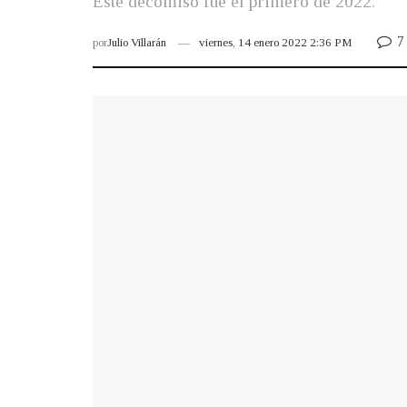
Este decomiso fue el primero de 2022.
7
por
Julio Villarán
viernes, 14 enero 2022 2:36 PM