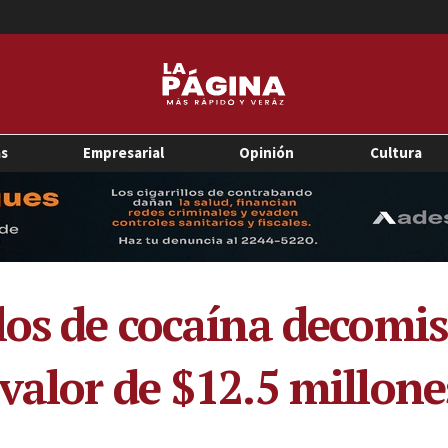
as
Empresarial
Opinión
Cultura
los de cocaína decomi
valor de $12.5 millone