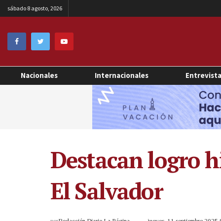
sábado 8 agosto, 2026
Nacionales
Internacionales
Entrevist
Destacan logro hi
El Salvador
por
Redacción Diario La Página
jueves, 11 septiembre 2025