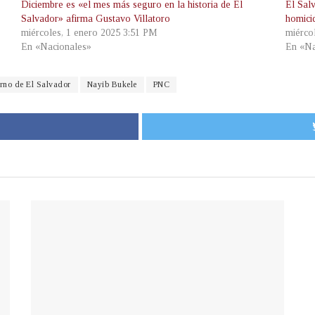
Diciembre es «el mes más seguro en la historia de El
El Salv
Salvador» afirma Gustavo Villatoro
homici
miércoles, 1 enero 2025 3:51 PM
miérco
En «Nacionales»
En «Na
rno de El Salvador
Nayib Bukele
PNC