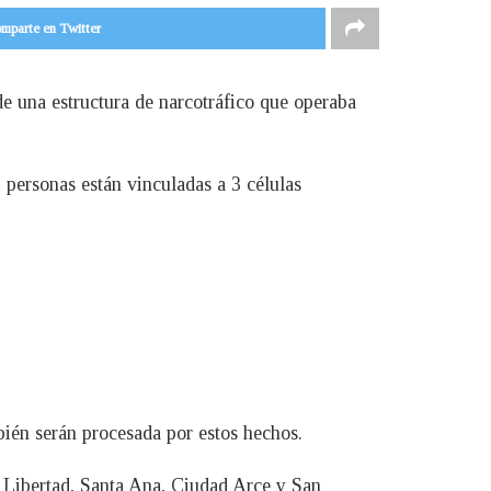
mparte en Twitter
de una estructura de narcotráfico que operaba
 personas están vinculadas a 3 células
bién serán procesada por estos hechos.
a Libertad, Santa Ana, Ciudad Arce y San