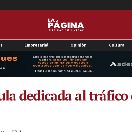
as
Empresarial
Opinión
Cultura
a dedicada al tráfico d
0
 AM