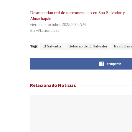
Desmantelan red de narcomenudeo en San Salvador y
Ahuachapán
viernes, 3 octubre 2025 8:25 AM
En «Nacionales»
Tags:
El Salvador
Gobierno de El Salvador
Nayib Buke
compartir
Relacionado
Noticias