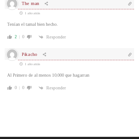
The man
1 año atrás
Tenían el tamal bien hecho.
2
0
Responder
Pikacho
1 año atrás
Al Primero de al menos 10,000 que hagarran
0
0
Responder