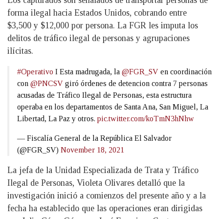
Los capturados son señalados de transportar personas de
forma ilegal hacia Estados Unidos, cobrando entre
$3,500 y $12,000 por persona. La FGR les imputa los
delitos de tráfico ilegal de personas y agrupaciones
ilícitas.
#Operativo
I Esta madrugada, la
@FGR_SV
en coordinación
con
@PNCSV
giró órdenes de detencion contra 7 personas
acusadas de Tráfico Ilegal de Personas, esta estructura
operaba en los departamentos de Santa Ana, San Miguel, La
Libertad, La Paz y otros.
pic.twitter.com/koTmN3hNhw
— Fiscalía General de la República El Salvador
(@FGR_SV)
November 18, 2021
La jefa de la Unidad Especializada de Trata y Tráfico
Ilegal de Personas, Violeta Olivares detalló que la
investigación inició a comienzos del presente año y a la
fecha ha establecido que las operaciones eran dirigidas