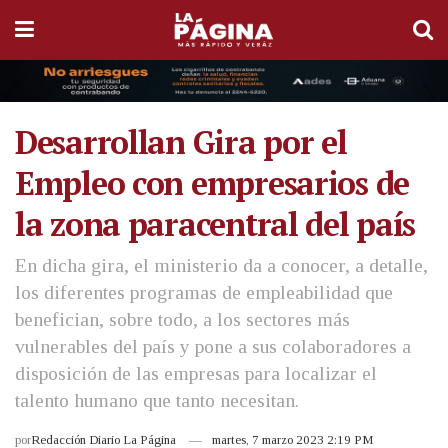
Desarrollan Gira por el
Empleo con empresarios de
la zona paracentral del país
En dicha gira, el ministerio da a conocer, a detalle,
los diferentes programas de empleabilidad que
benefician, sobre todo, a los sectores más
vulnerables del país y pone a sus colaboradores a
disposición de las empresas para localizar el
talento humano que tanto necesitan.
por
Redacción Diario La Página
martes, 7 marzo 2023 2:19 PM