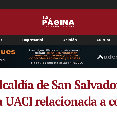
as
Empresarial
Opinión
Cultura
caldía de San Salvado
a UACI relacionada a c