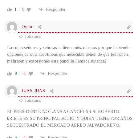
1
0
Responder
Omar
2 años atrás
La culpa señores y señoras la tienen uds. mismos por que habiendo
opciones de otra aerolíneas que nesecidad tienen de que les roben,
maltraten y extorsiones esta pandilla llamada Avianca?
9
-1
Responder
JUAS JUAS
2 años atrás
EL PRESIDENTE NO LA VA A CANCELAR SI ROBERTO
kRIETE ES SU PRINCIPAL SOCIO. Y QUIEN TIENE POR AÑOS
SECUESTRADO EL MERCADO AEREO JALVADOREÑO.
6
-1
Responder