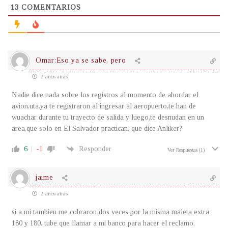
13
COMENTARIOS
Omar:Eso ya se sabe, pero
2 años atrás
Nadie dice nada sobre los registros al momento de abordar el
avion,uta,ya te registraron al ingresar al aeropuerto,te han de
wuachar durante tu trayecto de salida y luego,te desnudan en un
area,que solo en El Salvador practican, que dice Anliker?
6
-1
Responder
Ver Respuestas
(1)
jaime
2 años atrás
si a mi tambien me cobraron dos veces por la misma maleta extra
180 y 180. tube que llamar a mi banco para hacer el reclamo.