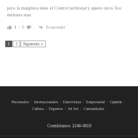
pero la manplora tiene el Control territorial y quiere otros 3oo
melones mas
1
0
Responder
1
2
Siguiente »
Nacionales
Internacionales
Entrevistas
Empresarial
Opinión
Cultura
Deportes
Jet Set
Curiosidades
Contáctanos: 2246-0616