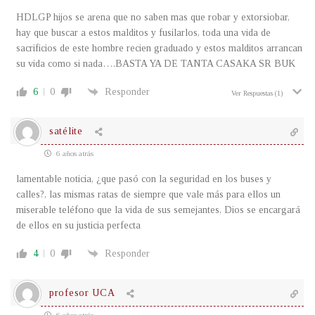
HDLGP hijos se arena que no saben mas que robar y extorsiobar,
hay que buscar a estos malditos y fusilarlos, toda una vida de
sacrificios de este hombre recien graduado y estos malditos arrancan
su vida como si nada….BASTA YA DE TANTA CASAKA SR BUK
6
0
Responder
Ver Respuestas
(1)
satélite
6 años atrás
lamentable noticia, ¿que pasó con la seguridad en los buses y
calles?, las mismas ratas de siempre que vale más para ellos un
miserable teléfono que la vida de sus semejantes, Dios se encargará
de ellos en su justicia perfecta
4
0
Responder
profesor UCA
6 años atrás