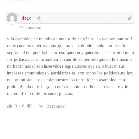
dago
8 años atrás
y la asamblea se manifiesta ante todo esto? no ! lo ven tan natural !
unos cuantos muertos mas ,que mas da, donde queda entonces la
seguridad del pueblo,ha,por eso querian y quieren darles proteccion a
los politicos de la asamblea al salir de su periodo ,pues ellos mismo
no hacen nada! son inservibles legisladores que solo buscan sus
intereses economicos y partidarios!asi son todos los politicos,,no hay
ni uno tan siquiera,que demuestre lo contrario,esa asamblea esta
podrida!nada mas llega un nuevo diputado a llenar la vacante y lo
meten al zurco de los sinverguezas.
0
0
Responder