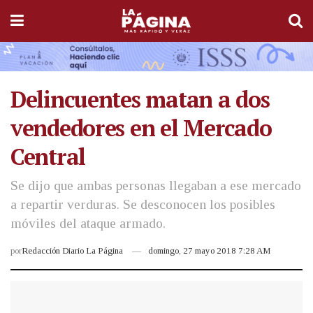
Delincuentes matan a dos
vendedores en el Mercado
Central
Se dijo que ambas personas llegaban a ese mercado
a repartir verduras. Se desconocen los posibles
móviles del ataque armado.
por
Redacción Diario La Página
domingo, 27 mayo 2018 7:28 AM