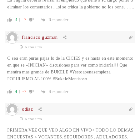
La Página debería revisar al empleado que tiene a su cargo poner o
eliminar los comentarios….si se critica la gobierno no los pone…….
3
-7
Responder
francisco guzman
6 años atrás
O sea eran puras pajas lo de la CICIES y es hasta en este momento
en que se «INICIAN» discusiones para ver como iniciarla!!! Que
mentira mas grande de BUKELE #Yestoapenasempieza.
POPULISMO AL 100% #BukeleMentiroso
4
-7
Responder
odiaz
6 años atrás
PRIMERA VEZ QUE VEO ALGO EN VIVO< TODO LO DEMAS
ENCUESTAS < VOTANTES, SEGUIDORES , ADULADORES,