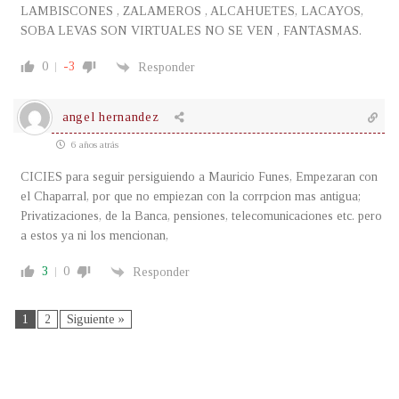
LAMBISCONES , ZALAMEROS , ALCAHUETES, LACAYOS,
SOBA LEVAS SON VIRTUALES NO SE VEN , FANTASMAS.
0
-3
Responder
angel hernandez
6 años atrás
CICIES para seguir persiguiendo a Mauricio Funes, Empezaran con
el Chaparral, por que no empiezan con la corrpcion mas antigua;
Privatizaciones, de la Banca, pensiones, telecomunicaciones etc. pero
a estos ya ni los mencionan,
3
0
Responder
1
2
Siguiente »