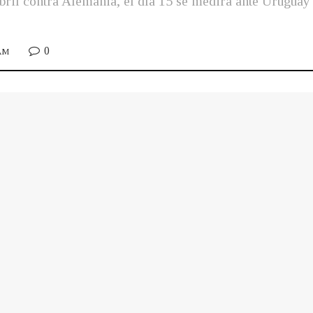
bril contra Alemania, el día 15 se medirá ante Uruguay 
0
 AM