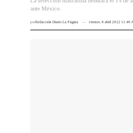
La selección masculina debutará el 14 de a
ante México.
por
Redacción Diario La Página
viernes, 8 abril 2022 11:49