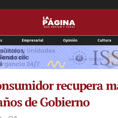
as
Empresarial
Opinión
Cultura
onsumidor recupera m
 años de Gobierno
0
M