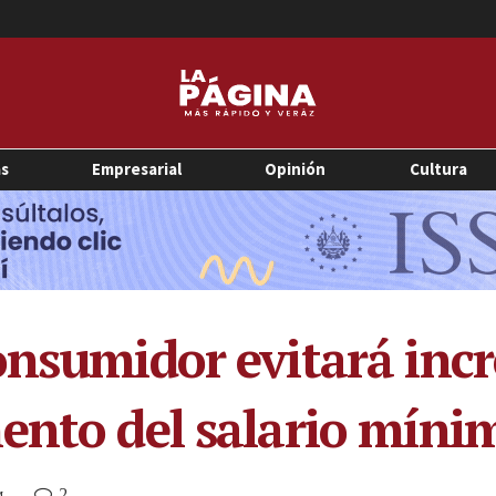
as
Empresarial
Opinión
Cultura
onsumidor evitará inc
ento del salario míni
2
M