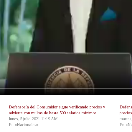
Defensoría del Consumidor sigue verificando precios y
Defens
advierte con multas de hasta 500 salarios mínimos
precio
lunes, 5 julio 2021 11:19 AM
martes
En «Nacionales»
En «Na