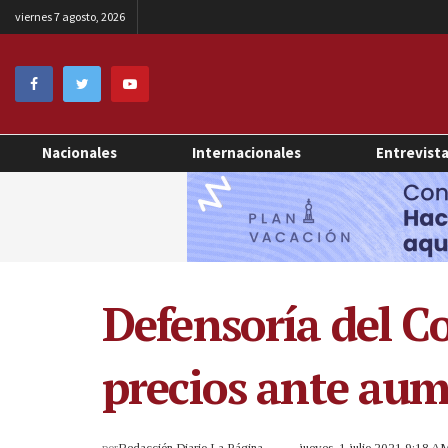
viernes 7 agosto, 2026
Nacionales
Internacionales
Entrevist
Defensoría del C
precios ante aum
por
Redacción Diario La Página
jueves, 1 julio 2021 9:18 A