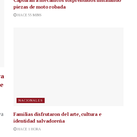
piezas de moto robada
HACE 55 MINS
ra
te
NACIONALES
Familias disfrutaron del arte, cultura e
va
identidad salvadoreña
HACE 1 HORA