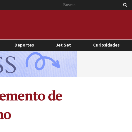
Deportes
Jet Set
Curiosidades
remento de
mo