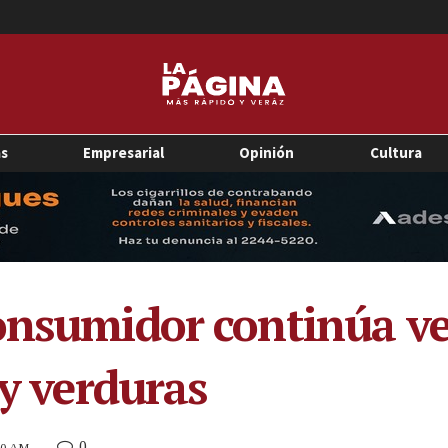
as
Empresarial
Opinión
Cultura
onsumidor continúa ver
 y verduras
0
:30 AM