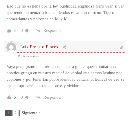
Eso que no es pena por la ley, publicidad engañosa, pero vean si van
queriendo aumentar a los empleados el salario mínimo. Típico
comerciantes y patronos de M. y M.
4
0
Responder
Luis Ernesto Flores
6 años atrás
Vaya pendejismo inducido entre nuestra gente: querer imitar una
practica gringa en nuestro medio! de verdad que damos lastima por
copiones y por tener tan pobre identidad cultural colectiva! de eso se
siguen aprovechando los picaros y vividores!
6
0
Responder
1
2
Siguiente »