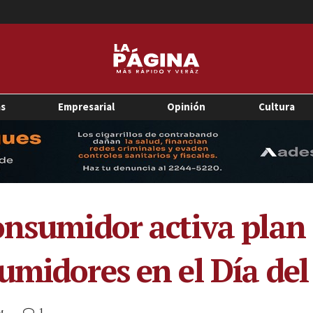
as
Empresarial
Opinión
Cultura
onsumidor activa plan
umidores en el Día del
1
M