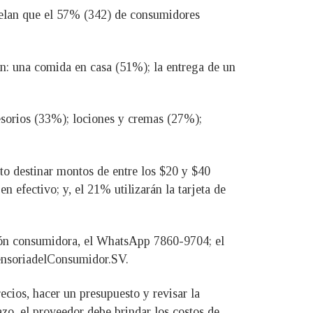
evelan que el 57% (342) de consumidores
tán: una comida en casa (51%); la entrega de un
cesorios (33%); lociones y cremas (27%);
to destinar montos de entre los $20 y $40
 efectivo; y, el 21% utilizarán la tarjeta de
ación consumidora, el WhatsApp 7860-9704; el
fensoriadelConsumidor.SV.
cios, hacer un presupuesto y revisar la
azo, el proveedor debe brindar los costos de