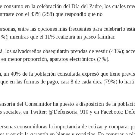
 de consumo en la celebración del Día del Padre, los cuales r
ontraste con el 43% (258) que respondió que no.
ersonas, entre las opciones más frecuentes para celebrarlo es
%); mientras que el 11% realizará un paseo familiar.
apá, los salvadoreños obsequiarán prendas de vestir (43%); ac
, en menor proporción, aparatos electrónicos (7%).
á, un 40% de la población consultada expresó que tiene previs
ue en las formas de pago, casi 8 de cada diez (79%) lo hará en
Defensoría del Consumidor ha puesto a disposición de la pobl
des sociales, en Twitter: @Defensoria_910 y en Facebook: De
rsonas consumidoras la importancia de cotizar y comparar pre
a y exigir la garantía en bienes y servicios. En compras a pl