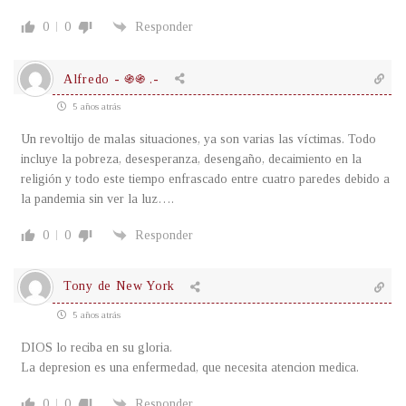
0
0
Responder
Alfredo - ֍֍ .-
5 años atrás
Un revoltijo de malas situaciones, ya son varias las víctimas. Todo
incluye la pobreza, desesperanza, desengaño, decaimiento en la
religión y todo este tiempo enfrascado entre cuatro paredes debido a
la pandemia sin ver la luz….
0
0
Responder
Tony de New York
5 años atrás
DIOS lo reciba en su gloria.
La depresion es una enfermedad, que necesita atencion medica.
0
0
Responder