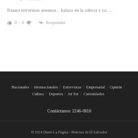
Basura terroristas asesinos…balazo en la cabeza y ya…..
0
0
Responder
Nacionales
Internacionales
Entrevistas
Empresarial
Opinión
Cultura
Deportes
Jet Set
Curiosidades
Contáctanos: 2246-0616
© 2024 Diario La Página - Noticias de El Salvador