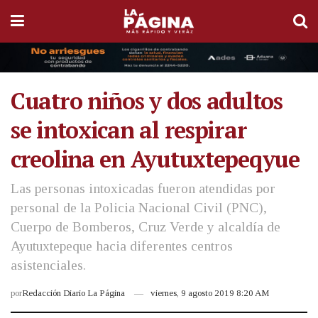
Cuatro niños y dos adultos
se intoxican al respirar
creolina en Ayutuxtepeqyue
Las personas intoxicadas fueron atendidas por
personal de la Policia Nacional Civil (PNC),
Cuerpo de Bomberos, Cruz Verde y alcaldía de
Ayutuxtepeque hacia diferentes centros
asistenciales.
por
Redacción Diario La Página
viernes, 9 agosto 2019 8:20 AM