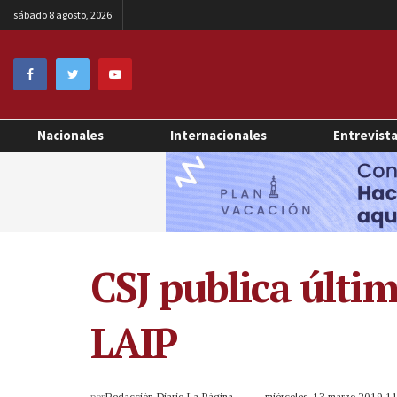
sábado 8 agosto, 2026
Nacionales
Internacionales
Entrevist
CSJ publica últi
LAIP
por
Redacción Diario La Página
miércoles, 13 marzo 2019 1