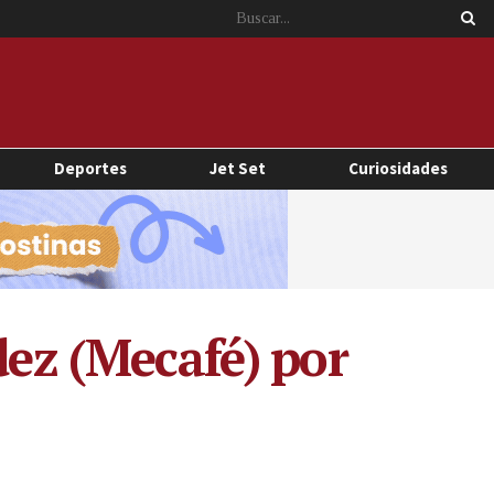
Deportes
Jet Set
Curiosidades
dez (Mecafé) por