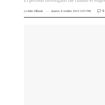
El período investigado fue cuando el empr
6
por
Julio Villarán
martes, 8 octubre 2019 3:03 PM