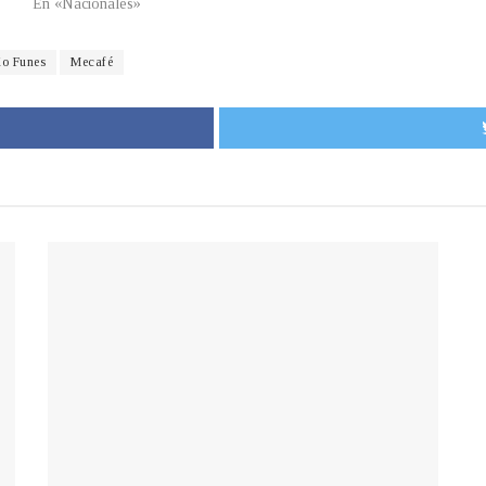
En «Nacionales»
io Funes
Mecafé