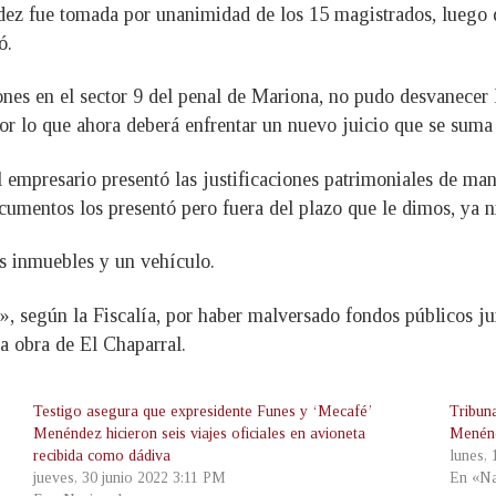
dez fue tomada por unanimidad de los 15 magistrados, luego 
ó.
ones en el sector 9 del penal de Mariona, no pudo desvanecer 
or lo que ahora deberá enfrentar un nuevo juicio que se suma 
empresario presentó las justificaciones patrimoniales de maner
cumentos los presentó pero fuera del plazo que le dimos, ya n
s inmuebles y un vehículo.
, según la Fiscalía, por haber malversado fondos públicos jun
a obra de El Chaparral.
Testigo asegura que expresidente Funes y ‘Mecafé’
Tribun
Menéndez hicieron seis viajes oficiales en avioneta
Menénd
recibida como dádiva
lunes,
jueves, 30 junio 2022 3:11 PM
En «Na