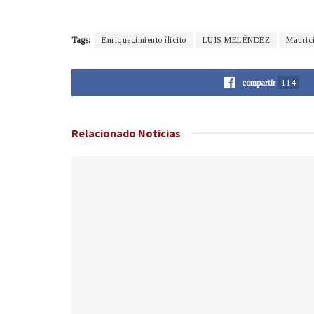
Tags:
Enriquecimiento ílicito
LUIS MELÉNDEZ
Mauric
compartir
114
Relacionado
Noticias