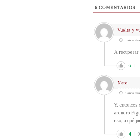
6
COMENTARIOS
Vuelta y v
6 años atrá
A recuperar
6
-
Neto
6 años atrá
Y, entonces 
arenero Figu
eso, a qué j
4
0