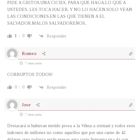
PIDE A GRITOS,UNA CICIES, PARA QUE HAGA,LO QUE A
USTEDES, LES TOCA HACER, Y NO LO HACEN.SOLO VEAN
LAS CONDICIONES,EN LAS QUE TIENEN A EL
SALVADOR.MALOS SALVADORENOS..
1
0
Responder
Romeo
7 años atrás
CORRUPTOS TODOS!
0
0
Responder
Jose
7 años atrás
Destacará si hubieran metido presa a la Vilma a cristiani y todos esos
ladrones de millones no como aquellos que por una carne de 42
dólares creo todavía están presos esta corte Suprema risa da con