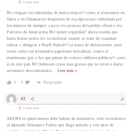
8 años atrás
No vengan con ridiculadas de marca mayor!! como si vivieramos en
Suiza o en Dinamarca! despierten de esa hipocresia vehiculada por
los mismos de siempre: a poco los jerarcas del partido oficial o los
Patrones de Anep/arena NO tienen seguridad? ahora resulta que
hasta tirarse pedos les va molestar cuando se trate de examinar,
criticar o denigrar a Nayib Bukele!! ya basta de distracciones, unas
veces salen con tremendos papelones moralistas: contra el
matrimonio gay o los que pintan de colores edificios publicos!! como
si en este pais NO hubiesen cosas mas graves que se viven a diario:
asesinatos descontralados
…
Leer más »
0
0
Responder
AT
8 años atrás
ARENA es quien menos debe hablar de matonería, sólo recordemos
al diputado Velasquez Parker que llega armado y con aires de