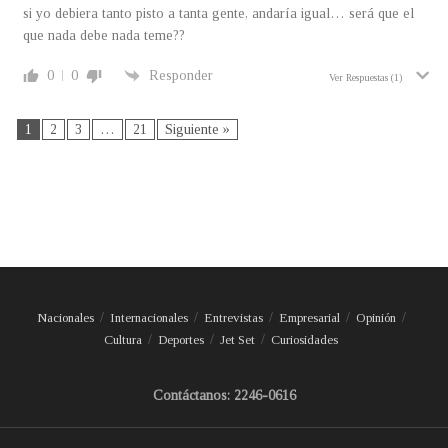
si yo debiera tanto pisto a tanta gente, andaría igual… será que el
que nada debe nada teme??
0
0
Responder
Ver Respuestas
(1)
1
2
3
…
21
Siguiente »
Nacionales
Internacionales
Entrevistas
Empresarial
Opinión
Cultura
Deportes
Jet Set
Curiosidades
Contáctanos: 2246-0616