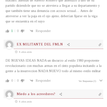
machito, además de Alberto Romero que amenazó a uno de su
partido diciendole que no se atreviera a llegar a su departamento y
que también tiene una denuncia con acosos sexual… Antes de
atreverse a ver la paja en el ojo ajeno, deberían fijarse en la viga
que se encuentra en el suyo
1
0
Responder
EX MILITANTE DEL FMLN
8 años atrás
DE NUEVAS IDEAS NADA un discurzo al estilo 1980 prepotente
revolucionario con muchas armas en el cinto populista incitando a la
gente a la insurreccion NADA NUEVO todo al mismo estilo militar
0
0
Responder
Ver Respuestas
(3)
Miedo a los acreedores?
8 años atrás