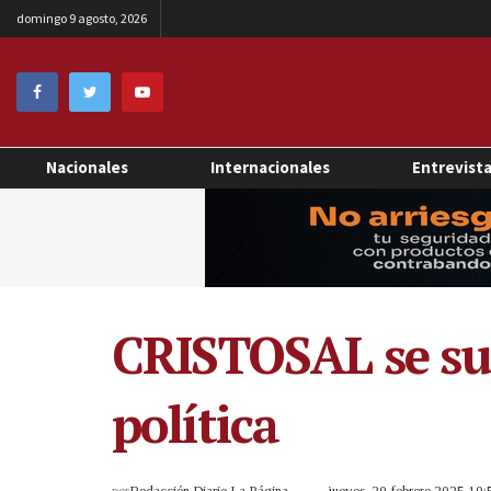
domingo 9 agosto, 2026
Nacionales
Internacionales
Entrevist
CRISTOSAL se sum
política
por
Redacción Diario La Página
jueves, 20 febrero 2025 10