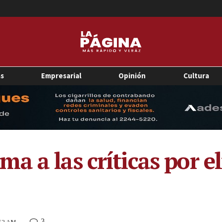
as
Empresarial
Opinión
Cultura
a a las críticas por e
3
:52 AM