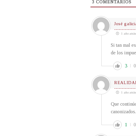
3
COMENTARIOS
José galici
1 año atrás
Si tan mal e
de los impue
3
0
REALIDA
1 año atrás
Que continúe
canonizados.
1
0