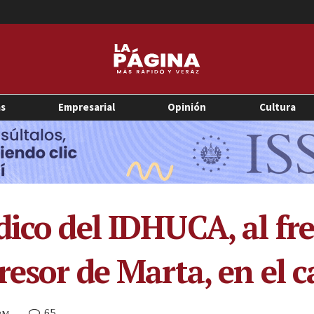
as
Empresarial
Opinión
Cultura
ico del IDHUCA, al fre
resor de Marta, en el c
65
 PM