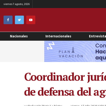
viernes 7 agosto, 2026
Nacionales
Internacionales
Entrevist
Coordinador juríd
de defensa del ag
por
Redacción Diario La Página
viernes, 17 julio 2020 6:59