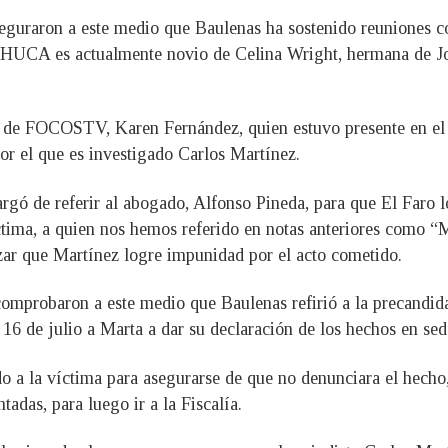
seguraron a este medio que Baulenas ha sostenido reuniones c
 IDHUCA es actualmente novio de Celina Wright, hermana de Jo
a de FOCOSTV, Karen Fernández, quien estuvo presente en el
or el que es investigado Carlos Martínez.
argó de referir al abogado, Alfonso Pineda, para que El Faro 
ctima, a quien nos hemos referido en notas anteriores como “M
zar que Martínez logre impunidad por el acto cometido.
n comprobaron a este medio que Baulenas refirió a la precandi
6 de julio a Marta a dar su declaración de los hechos en sede
 a la víctima para asegurarse de que no denunciara el hecho,
das, para luego ir a la Fiscalía.