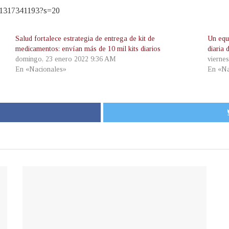
221317341193?s=20
Salud fortalece estrategia de entrega de kit de
Un equ
medicamentos: envían más de 10 mil kits diarios
diaria
domingo, 23 enero 2022 9:36 AM
vierne
En «Nacionales»
En «Na