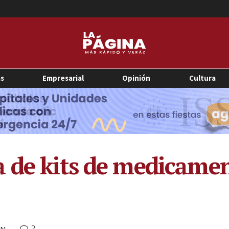
as
Empresarial
Opinión
Cultura
 de kits de medicamen
2
PM