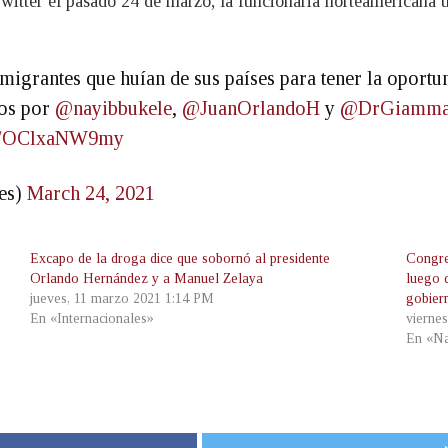
witter el pasado 24 de marzo, la funcionaria norteamericana u
migrantes que huían de sus países para tener la oportu
os por
@nayibbukele
,
@JuanOrlandoH
y
@DrGiammat
om/OClxaNW9my
es)
March 24, 2021
Excapo de la droga dice que sobornó al presidente
Congre
Orlando Hernández y a Manuel Zelaya
luego 
jueves, 11 marzo 2021 1:14 PM
gobier
En «Internacionales»
viernes
En «Na