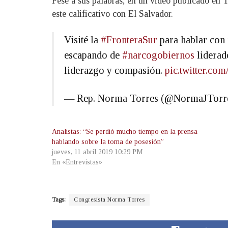
Pese a sus palabras, en un video publicado en T
este calificativo con El Salvador.
Visité la
#FronteraSur
para hablar con 
escapando de
#narcogobiernos
liderad
liderazgo y compasión.
pic.twitter.c
— Rep. Norma Torres (@NormaJTorr
Analistas: “Se perdió mucho tiempo en la prensa
hablando sobre la toma de posesión”
jueves, 11 abril 2019 10:29 PM
En «Entrevistas»
Tags:
Congresista Norma Torres