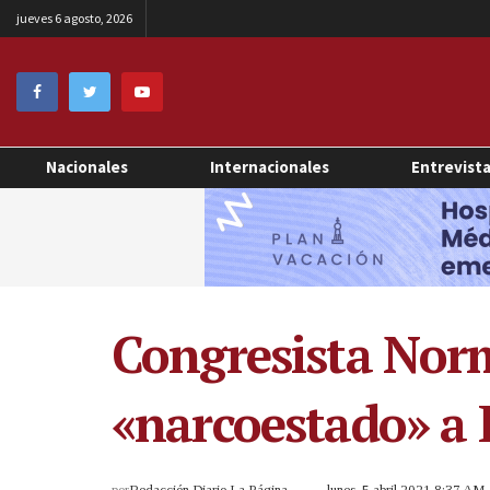
jueves 6 agosto, 2026
Nacionales
Internacionales
Entrevist
Congresista Norm
«narcoestado» a 
por
Redacción Diario La Página
lunes, 5 abril 2021 8:37 AM