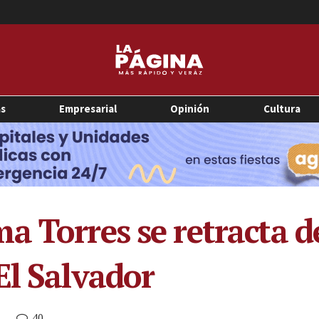
as
Empresarial
Opinión
Cultura
a Torres se retracta 
El Salvador
40