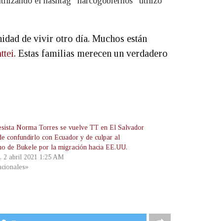
tilizando el hashtag “narcogobiernos” utilizó
nidad de vivir otro día. Muchos están
tei
. Estas familias merecen un verdadero
sista Norma Torres se vuelve TT en El Salvador
de confundirlo con Ecuador y de culpar al
no de Bukele por la migración hacia EE.UU.
, 2 abril 2021 1:25 AM
cionales»