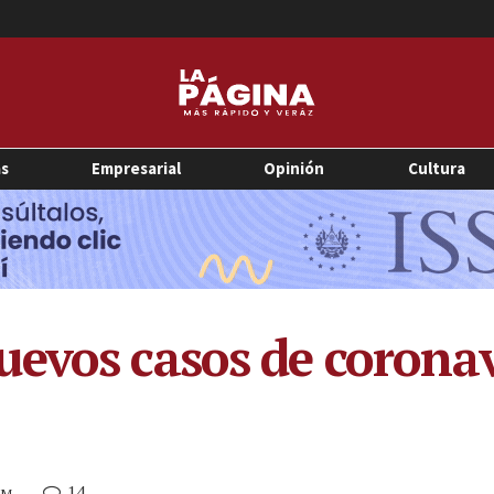
as
Empresarial
Opinión
Cultura
evos casos de coronav
14
PM