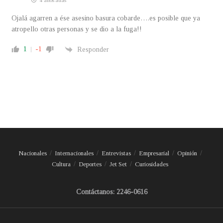
4 años atrás
Ojalá agarren a ése asesino basura cobarde….es posible que ya
atropello otras personas y se dio a la fuga!!
1
-1
Responder
Nacionales
Internacionales
Entrevistas
Empresarial
Opinión
Cultura
Deportes
Jet Set
Curiosidades
Contáctanos: 2246-0616