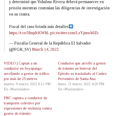
y determinó que Yohalmo Rivera deberá permanecer en
prisión mientras continúan las diligencias de investigación
en su contra.
Fiscal del caso brinda más detalles
:
https://t.co/5hnjdcKWhL
pic.twitter.com/LsYjmwk0Zc
— Fiscalía General de la República El Salvador
(@FGR_SV)
March 14, 2022
VIDEO | Captan a un
Conductor que arrolló a gestor
conductor en Soyapango
de tránsito en bulevar del
arrollando a gestor de tráfico
Ejército es trasladado al Centro
por más de 25 metros
Preventivo de Santa Ana
martes, 8 marzo 2022 8:12 PM
lunes, 21 marzo 2022 4:20 PM
En «Nacionales»
En «Nacionales»
PNC captura a conductor de
transporte colectivo por
expresiones de violencia contra
gestor de tránsito