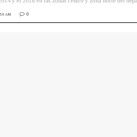
2014 y el 2018 en las zonas centro y zona norte del de
0
9:50 AM