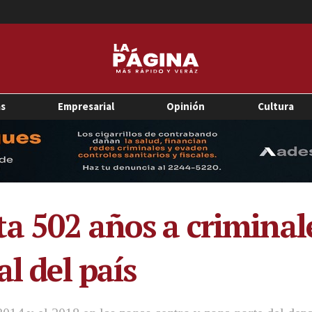
as
Empresarial
Opinión
Cultura
a 502 años a criminal
al del país