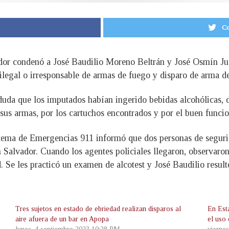
Co
dor condenó a José Baudilio Moreno Beltrán y José Osmín Juá
 ilegal o
irresponsable de armas de fuego y disparo de arma de
a duda que los imputados habían ingerido bebidas alcohólicas, 
sus armas, por los cartuchos encontrados y por el buen funci
stema de Emergencias 911 informó que dos personas de segurid
 Salvador. Cuando los agentes policiales llegaron, observaron
 Se les practicó un examen de alcotest y José Baudilio result
Tres sujetos en estado de ebriedad realizan disparos al
En Est
aire afuera de un bar en Apopa
el uso