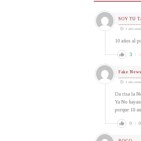
SOY TU 
1 año atrás
10 años al p
3
-
Fake New
1 año atrás
Da risa la N
Ya No hayan 
porque 10 an
0
0
ROCO