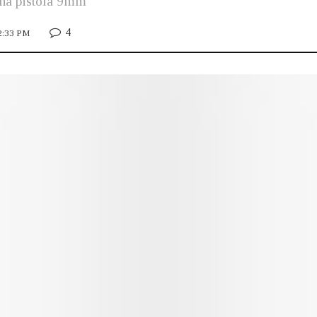
una pistola 9mm
4
12:33 PM