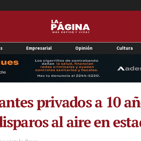
as
Empresarial
Opinión
Cultura
antes privados a 10 añ
disparos al aire en est