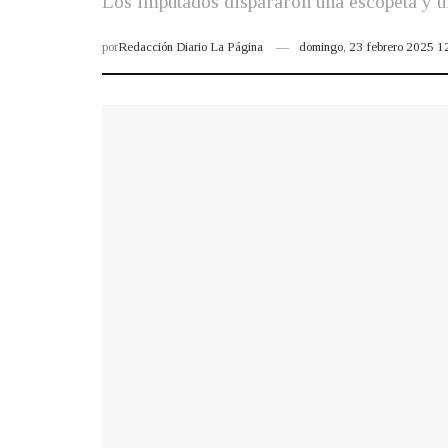
Los imputados dispararon una escopeta y 
por
Redacción Diario La Página
domingo, 23 febrero 2025 