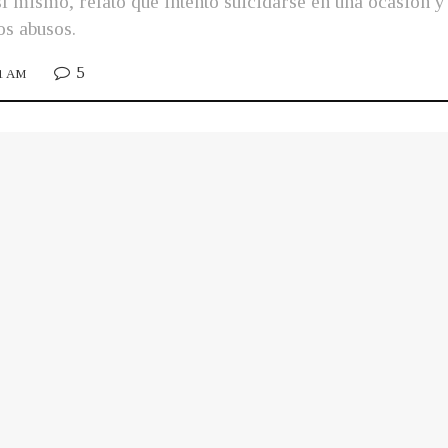
sí mismo, relató que intentó suicidarse en una ocasión y 
os abusos.
5
31 AM