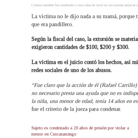
Cristian también fue condenado a cinco años de cárcel en otro proceso penal de 
La víctima no le dijo nada a su mamá, porque t
que era pandillero.
Según la fiscal del caso, la extorsión se materi
exigieron cantidades de $100, $200 y $300.
La víctima en el juicio contó los hechos, así m
redes sociales de uno de los abusos.
“Fue claro que la acción de él (Rafael Carrillo
no necesario presta una ayuda que no es indispen
la niña, una menor de edad, tenía 14 años en 
fue el criterio de la jueza para condenar.
Sujeto es condenado a 20 años de prisión por violar a
menor en Cuscatancingo