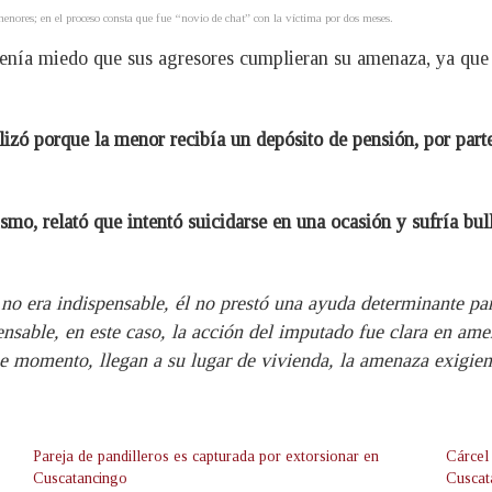
menores; en el proceso consta que fue “novio de chat” con la víctima por dos meses.
enía miedo que sus agresores cumplieran su amenaza, ya que s
alizó porque la menor recibía un depósito de pensión, por parte
ismo, relató que intentó suicidarse en una ocasión y sufría bul
) no era indispensable, él no prestó una ayuda determinante pa
sable, en este caso, la acción del imputado fue clara en amena
ese momento, llegan a su lugar de vivienda, la amenaza exigi
Pareja de pandilleros es capturada por extorsionar en
Cárcel
Cuscatancingo
Cuscat