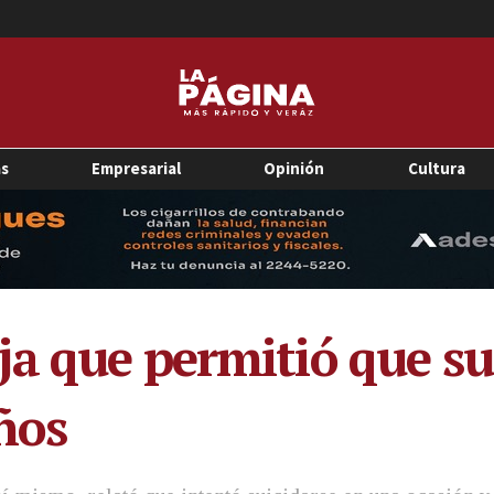
as
Empresarial
Opinión
Cultura
a que permitió que su 
ños