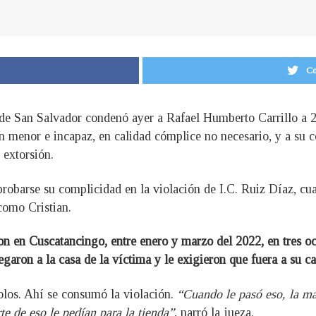
Co
de San Salvador condenó ayer a Rafael Humberto Carrillo a 24
en menor e incapaz, en calidad cómplice no necesario, y a su
 extorsión.
robarse su complicidad en la violación de I.C. Ruiz Díaz, cu
 como Cristian.
ron en Cuscatancingo, entre enero y marzo del 2022, en tres oc
garon a la casa de la víctima y le exigieron que fuera a su c
solos. Ahí se consumó la violación.
“Cuando le pasó eso, la 
te de eso le pedían para la tienda”
, narró la jueza.