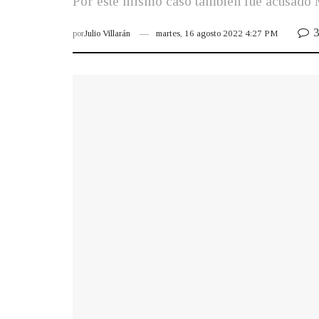
Por este mismo caso también fue acusado M
3
por
Julio Villarán
martes, 16 agosto 2022 4:27 PM