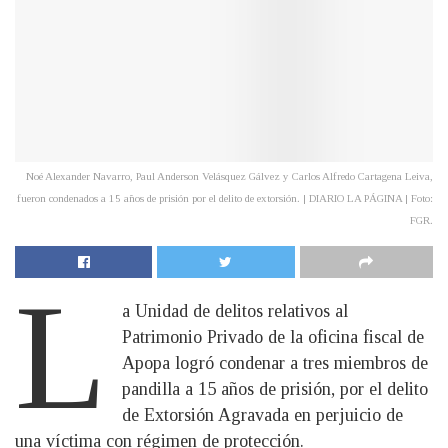
Noé Alexander Navarro, Paul Anderson Velásquez Gálvez y Carlos Alfredo Cartagena Leiva,
fueron condenados a 15 años de prisión por el delito de extorsión. | DIARIO LA PÁGINA | Foto:
FGR.
L
a Unidad de delitos relativos al
Patrimonio Privado de la oficina fiscal de
Apopa logró condenar a tres miembros de
pandilla a 15 años de prisión, por el delito
de Extorsión Agravada en perjuicio de
una víctima con régimen de protección.