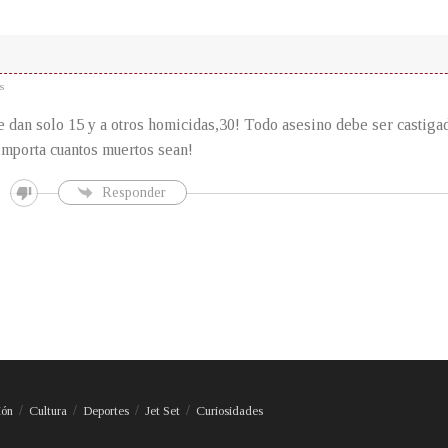
s
 dan solo 15 y a otros homicidas,30! Todo asesino debe ser castiga
importa cuantos muertos sean!
Responder
ión
Cultura
Deportes
Jet Set
Curiosidades