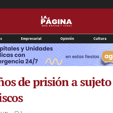
as
Empresarial
Opinión
Cultura
os de prisión a sujet
iscos
1
:33 AM