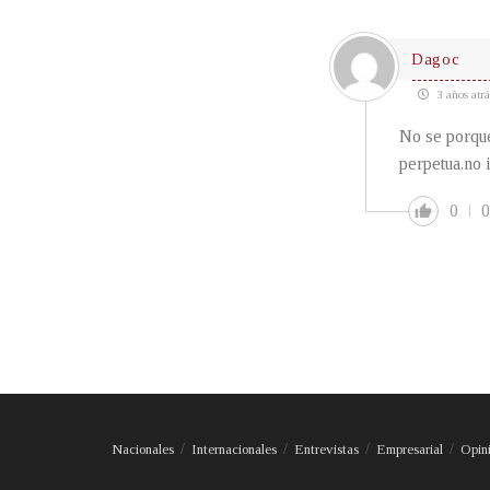
Dagoc
3 años atrá
No se porque
perpetua.no 
0
0
Nacionales
Internacionales
Entrevistas
Empresarial
Opin