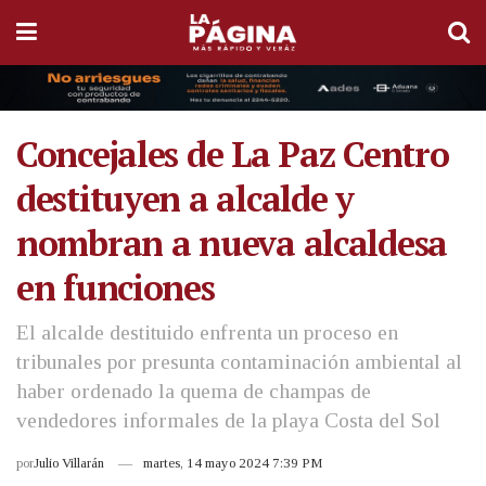
Concejales de La Paz Centro
destituyen a alcalde y
nombran a nueva alcaldesa
en funciones
El alcalde destituido enfrenta un proceso en
tribunales por presunta contaminación ambiental al
haber ordenado la quema de champas de
vendedores informales de la playa Costa del Sol
por
Julio Villarán
martes, 14 mayo 2024 7:39 PM