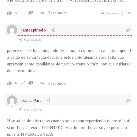
EN RELIDAD CUESTAN $12. Y VITORENDO AL MINISTRO.
5
-2
Responder
Ver Respuestas
(1)
jamespinedo
6 años atrás
parece que se ha contagiado de la mafia colombiana al ingual que el
alcalde de santa tecla dawison. estos colombianos solo falta que
aprezcan como candidatos de partido arena o fmln. hay que cuidarse
de esos mafiosos.
4
-3
Responder
Santa Ana
6 años atrás
Hoy salen de afectados cuando se estaban repartiendo el pastel ahí
si no lloraba estos FRENTUDOS solo para llorar sirven pero son
unos SINVERGÜENZAS