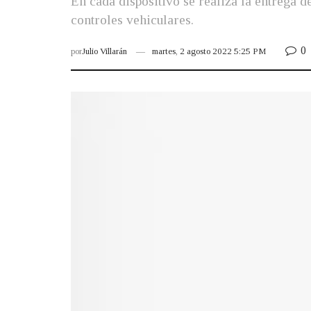
En cada dispositivo se realiza la entrega de
controles vehiculares.
0
por
Julio Villarán
martes, 2 agosto 2022 5:25 PM