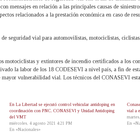
con mensajes en relación a las principales causas de siniestros
ectos relacionados a la prestación económica en caso de resul
 de seguridad vial para automovilistas, motociclistas, ciclista
os motociclistas y extintores de incendio certificados a los co
activado la labor de los 18 CODESEVI a nivel país, a fin de es
de mayor vulnerabilidad vial. Los técnicos del CONASEVI esta
En La Libertad se ejecutó control vehicular antidoping en
Conase
coordinación con PNC, CONASEVI y Unidad Antidoping
vial a 
del VMT
martes
miércoles, 4 agosto 2021 4:21 PM
En «Na
En «Nacionales»