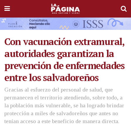
Con vacunación extramural,
autoridades garantizan la
prevención de enfermedades
entre los salvadoreños
Gracias al esfuerzo del personal de salud, que
permanecen el territorio atendiendo, sobre todo, a
la población más vulnerable, se ha logrado brindar
protección a miles de salvadoreños que antes no
tenían acceso a este beneficio de manera directa.